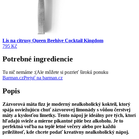
Lis na citrusy Queen Beehive Cocktail Kingdom
795 Kč
Potrebné ingrediencie
Tu nič nemáme :(
Ale môžete si pozrieť širokú ponuku
Barman.cz
Prejsť na barman.cz
Popis
Zázvorová mäta fizz je moderný nealkoholický kokteil, ktorý
spája osviežujúcu chuť zázvorovej limonády s vôňou čerstvej
mäty a kyslosťou limetky. Tento nápoj je ideálny pre tých, ktorí
hľadajú svieže a mierne pikantné pitie bez alkoholu. Je to
perfektná voľba na teplé letné večery alebo pre každú
príležitosť, kde chcete podať kreatívny nealkoholický nápoj.