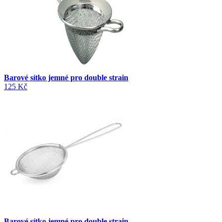
Barové sítko jemné pro double strain
125 Kč
Barové sítko jemné pro double strain