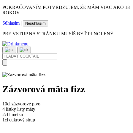
POKRAČOVANÍM POTVRDZUJEM, ŽE MÁM VIAC AKO 18
ROKOV
Súhlasím
|
Nesúhlasím
PRE VSTUP NA STRÁNKU MUSÍŠ BYŤ PLNOLENÝ.
Zázvorová mäta fizz
10cl
zázvorové pivo
4 lístky
listy mäty
2cl
limetka
1cl
cukrový sirup