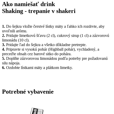
Ako namiešať drink
Shaking - trepanie v shakeri
1.
Do šejkra vložte čerstvé lístky mäty a ľahko ich rozdrvte, aby
uvoľnili arómu.
2.
Pridajte limetkovú šťavu (2 cl), cukrový sirup (1 cl) a zázvorovú
limonádu (10 cl).
3.
Pridajte ľad do šejkra a všetko dôkladne pretrepte.
4.
Pripravte si vysokú pohár (Highball pohár), vychladený, a
preceďte obsah cez barové sitko do pohára.
5.
Doplňte zázvorovou limonádou podľa potreby pre požadovanú
silu nápoja.
6.
Ozdobte lístkami mäty a plátkom limetky.
Potrebné vybavenie