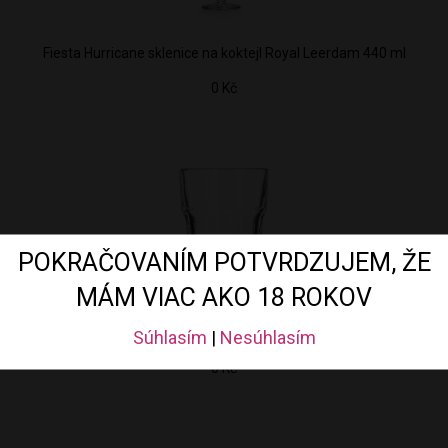
Fiesta Hurricane sklenice na koktejl Royal Leerdam 440 ml
0 Kč
POKRAČOVANÍM POTVRDZUJEM, ŽE
MÁM VIAC AKO 18 ROKOV
Onis Titan Collins sklenice na nealko a koktejly 410 ml
Súhlasím
|
Nesúhlasím
0 Kč