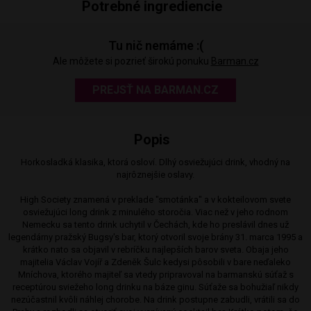
Potrebné ingrediencie
Tu nič nemáme :(
Ale môžete si pozrieť širokú ponuku
Barman.cz
PREJSŤ NA BARMAN.CZ
Popis
Horkosladká klasika, ktorá osloví. Dlhý osviežujúci drink, vhodný na
najrôznejšie oslavy.
High Society znamená v preklade "smotánka" a v kokteilovom svete
osviežujúci long drink z minulého storočia. Viac než v jeho rodnom
Nemecku sa tento drink uchytil v Čechách, kde ho preslávil dnes už
legendárny pražský Bugsy's bar, ktorý otvoril svoje brány 31. marca 1995 a
krátko nato sa objavil v rebríčku najlepších barov sveta. Obaja jeho
majitelia Václav Vojíř a Zdeněk Šulc kedysi pôsobili v bare neďaleko
Mníchova, ktorého majiteľ sa vtedy pripravoval na barmanskú súťaž s
receptúrou sviežeho long drinku na báze ginu. Súťaže sa bohužiaľ nikdy
nezúčastnil kvôli náhlej chorobe. Na drink postupne zabudli, vrátili sa do