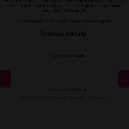
Prahy a rozhodli sa otvoriť svoj vysnívaný cocktail bar. Krátko potom, čo
začali zostavovať ich prvý barový lístok, si na High Society spomenuli a
zaradili ho pod číslom 165.
Najviac sa tento kokteil preslávil u nás v Českej republike.
Podobné koktaily
Sex on the Beach
SEX ON THE BEACH je obľúbený ovocný koktejl a cocktail...