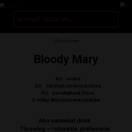
Bloody Mary
4cl
vodka
2cl
čerstvá citrónová šťava
8cl
paradajková šťava
3 střiky
Worcestrová omáčka
Ako namiešať drink
Throwing – rolovanie, prelievanie