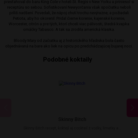
presťahoval do baru King Cole v hoteli St. Regis v New Yorku a priniesol si
receptúru so sebou. Sofistikovaní Newyorčania však spočiatku neboli
príliš nadšení. Povedali, že nápoj chutí trochu nevýrazne, a požiadali
Petiota, aby ho okorenil. Pridal čierne korenie, kajenské korenie,
Worcester, citrón a pre tých, ktorí chceli viac pálivosti, štedrá kvapka
omáčky Tabasco. A tak sa zrodila americká klasika.
Bloody Mary od začiatku aj z historického hľadiska bola často
objednávaná na bare ako liek na opicu po predchádzajúcej bujarej noci.
Podobné koktaily
Skinny Bitch
Skinny Bitch recept, koktejl aj cocktail z vodky, limetky a...