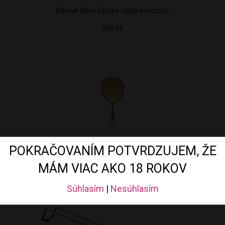
Barové Sítko Deluxe Julep nerezový
269 Kč
POKRAČOVANÍM POTVRDZUJEM, ŽE
Barové Sítko Deluxe Julep Zlatý
MÁM VIAC AKO 18 ROKOV
298 Kč
Súhlasím
|
Nesúhlasím