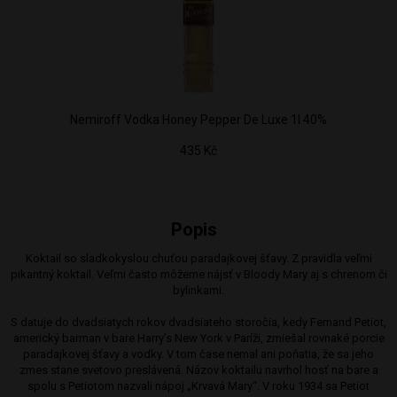
Nemiroff Vodka Honey Pepper De Luxe 1l 40%
435 Kč
Popis
Koktail so sladkokyslou chuťou paradajkovej šťavy. Z pravidla veľmi
pikantný koktail. Veľmi často môžeme nájsť v Bloody Mary aj s chrenom či
bylinkami.
S datuje do dvadsiatych rokov dvadsiateho storočia, kedy Fernand Petiot,
americký barman v bare Harry’s New York v Paríži, zmiešal rovnaké porcie
paradajkovej šťavy a vodky. V tom čase nemal ani poňatia, že sa jeho
zmes stane svetovo preslávená. Názov koktailu navrhol hosť na bare a
spolu s Petiotom nazvali nápoj „Krvavá Mary“. V roku 1934 sa Petiot