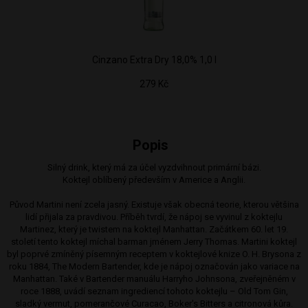
Cinzano Extra Dry 18,0% 1,0 l
279 Kč
Popis
Silný drink, který má za účel vyzdvihnout primární bázi.
Koktejl oblíbený především v Americe a Anglii.
Původ Martini není zcela jasný. Existuje však obecná teorie, kterou většina
lidí přijala za pravdivou. Příběh tvrdí, že nápoj se vyvinul z koktejlu
Martinez, který je twistem na koktejl Manhattan. Začátkem 60. let 19.
století tento koktejl míchal barman jménem Jerry Thomas. Martini koktejl
byl poprvé zmíněný písemným receptem v koktejlové knize O. H. Brysona z
roku 1884, The Modern Bartender, kde je nápoj označován jako variace na
Manhattan. Také v Bartender manuálu Harryho Johnsona, zveřejněném v
roce 1888, uvádí seznam ingrediencí tohoto koktejlu – Old Tom Gin,
sladký vermut, pomerančové Curacao, Boker's Bitters a citronová kůra.