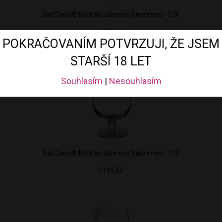
BarConic® Míchací sklenice Stemmed - 0,8l
990 Kč
POKRAČOVANÍM POTVRZUJI, ŽE JSEM
STARŠÍ 18 LET
Souhlasím
|
Nesouhlasím
BarConic® Míchací sklenice Stemmed - 1,3l
1145 Kč