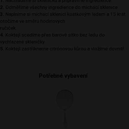
1.
Nachladíme si skleničku a připravíme ingredience.
2.
Odměříme všechny ingredience do míchácí sklenice.
3.
Naplníme si míchací sklenici kostkovým ledem a 15 krát
otočíme ve směru hodinových
ručiček.
4.
Koktejl scedíme přes barové sítko bez ledu do
vychlazené skleničky.
5.
Koktejl zastříkneme citrónovou kůrou a vložíme dovnitř.
Potřebné vybavení