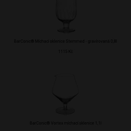
BarConic® Míchací sklenice Stemmed - gravírovaná 0,8l
1115 Kč
BarConic® Vortex míchací sklenice 1,1l