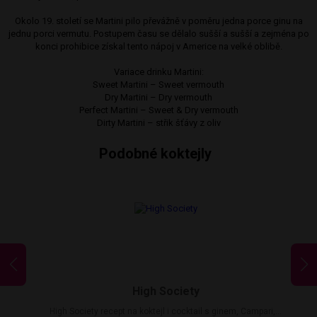
Okolo 19. století se Martini pilo převážně v poměru jedna porce ginu na
jednu porci vermutu. Postupem času se dělalo sušší a sušší a zejména po
konci prohibice získal tento nápoj v Americe na velké oblibě.
Variace drinku Martini:
Sweet Martini – Sweet vermouth
Dry Martini – Dry vermouth
Perfect Martini – Sweet & Dry vermouth
Dirty Martini – střik šťávy z oliv
Podobné koktejly
High Society
High Society recept na koktejl i cocktail s ginem, Campari,...