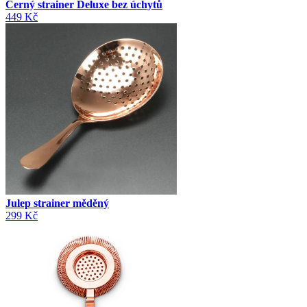
Černý strainer Deluxe bez úchytů
449 Kč
Julep strainer měděný
299 Kč