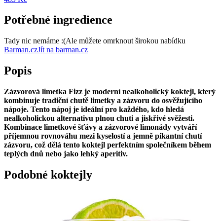
Potřebné ingredience
Tady nic nemáme :(
Ale můžete omrknout širokou nabídku
Barman.cz
Jít na barman.cz
Popis
Zázvorová limetka Fizz je moderní nealkoholický koktejl, který
kombinuje tradiční chutě limetky a zázvoru do osvěžujícího
nápoje. Tento nápoj je ideální pro každého, kdo hledá
nealkoholickou alternativu plnou chuti a jiskřivé svěžesti.
Kombinace limetkové šťávy a zázvorové limonády vytváří
příjemnou rovnováhu mezi kyselostí a jemně pikantní chutí
zázvoru, což dělá tento koktejl perfektním společníkem během
teplých dnů nebo jako lehký aperitiv.
Podobné koktejly
P
P