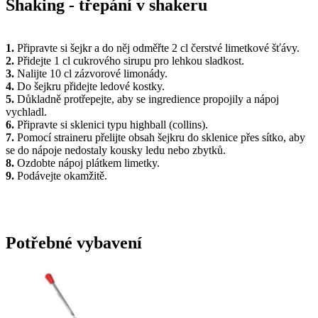
Shaking - třepání v shakeru
1.
Připravte si šejkr a do něj odměřte 2 cl čerstvé limetkové šťávy.
2.
Přidejte 1 cl cukrového sirupu pro lehkou sladkost.
3.
Nalijte 10 cl zázvorové limonády.
4.
Do šejkru přidejte ledové kostky.
5.
Důkladně protřepejte, aby se ingredience propojily a nápoj
vychladl.
6.
Připravte si sklenici typu highball (collins).
7.
Pomocí straineru přelijte obsah šejkru do sklenice přes sítko, aby
se do nápoje nedostaly kousky ledu nebo zbytků.
8.
Ozdobte nápoj plátkem limetky.
9.
Podávejte okamžitě.
Potřebné vybavení