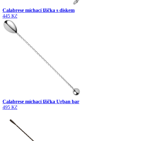
Calabrese míchací lžička s diskem
445 Kč
Calabrese míchací lžička Urban bar
495 Kč