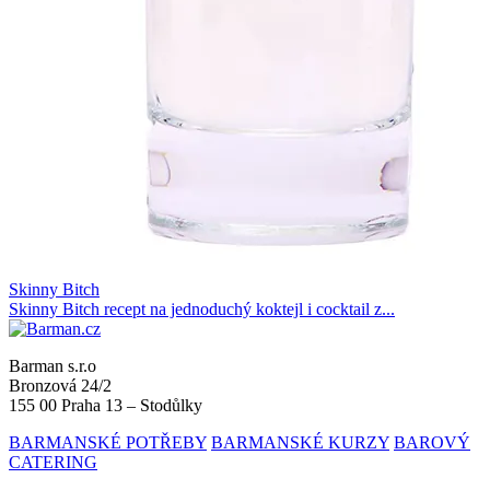
Skinny Bitch
Skinny Bitch recept na jednoduchý koktejl i cocktail z...
Barman s.r.o
Bronzová 24/2
155 00 Praha 13 – Stodůlky
BARMANSKÉ POTŘEBY
BARMANSKÉ KURZY
BAROVÝ
CATERING