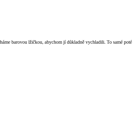
ícháme barovou lžičkou, abychom jí důkladně vychladili. To samé poté