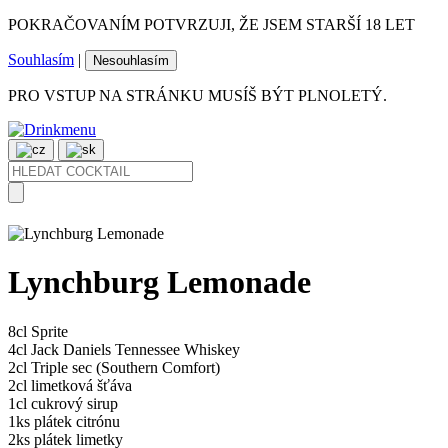
POKRAČOVANÍM POTVRZUJI, ŽE JSEM STARŠÍ 18 LET
Souhlasím
|
Nesouhlasím
PRO VSTUP NA STRÁNKU MUSÍŠ BÝT PLNOLETÝ.
Lynchburg Lemonade
8cl
Sprite
4cl
Jack Daniels Tennessee Whiskey
2cl
Triple sec (Southern Comfort)
2cl
limetková šťáva
1cl
cukrový sirup
1ks
plátek citrónu
2ks
plátek limetky