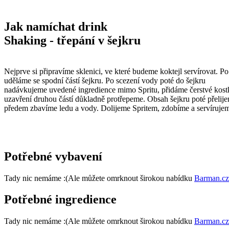
Jak namíchat drink
Shaking - třepání v šejkru
Nejprve si připravíme sklenici, ve které budeme koktejl servírovat. 
uděláme se spodní částí šejkru. Po scezení vody poté do šejkru
nadávkujeme uvedené ingredience mimo Spritu, přidáme čerstvé kost
uzavření druhou částí důkladně protřepeme. Obsah šejkru poté přelije
předem zbavíme ledu a vody. Dolijeme Spritem, zdobíme a servíruje
Potřebné vybavení
Tady nic nemáme :(
Ale můžete omrknout širokou nabídku
Barman.cz
Potřebné ingredience
Tady nic nemáme :(
Ale můžete omrknout širokou nabídku
Barman.cz