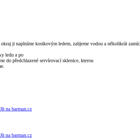
Po okraj ji naplníme kostkovým ledem, zalijeme vodou a několikrát zam
ky ledu a po
me do předchlazené servírovací sklenice, kterou
me.
Jít na barman.cz
Jít na barman.cz