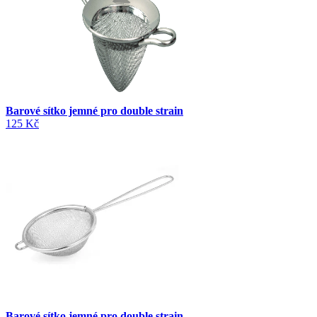
Barové sítko jemné pro double strain
125 Kč
Barové sítko jemné pro double strain