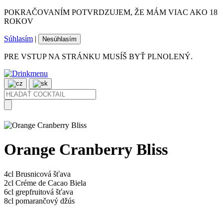
POKRAČOVANÍM POTVRDZUJEM, ŽE MÁM VIAC AKO 18
ROKOV
Súhlasím
|
Nesúhlasím
PRE VSTUP NA STRÁNKU MUSÍŠ BYŤ PLNOLENÝ.
Orange Cranberry Bliss
4cl
Brusnicová šťava
2cl
Créme de Cacao Biela
6cl
grepfruitová šťava
8cl
pomarančový džús