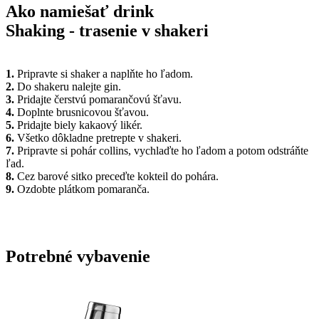
Ako namiešať drink
Shaking - trasenie v shakeri
1.
Pripravte si shaker a naplňte ho ľadom.
2.
Do shakeru nalejte gin.
3.
Pridajte čerstvú pomarančovú šťavu.
4.
Doplnte brusnicovou šťavou.
5.
Pridajte biely kakaový likér.
6.
Všetko dôkladne pretrepte v shakeri.
7.
Pripravte si pohár collins, vychlaďte ho ľadom a potom odstráňte
ľad.
8.
Cez barové sitko preceďte kokteil do pohára.
9.
Ozdobte plátkom pomaranča.
Potrebné vybavenie