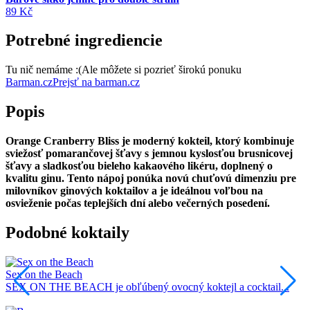
89 Kč
Potrebné ingrediencie
Tu nič nemáme :(
Ale môžete si pozrieť širokú ponuku
Barman.cz
Prejsť na barman.cz
Popis
Orange Cranberry Bliss je moderný kokteil, ktorý kombinuje
sviežosť pomarančovej šťavy s jemnou kyslosťou brusnicovej
šťavy a sladkosťou bieleho kakaového likéru, doplnený o
kvalitu ginu. Tento nápoj ponúka novú chuťovú dimenziu pre
milovníkov ginových koktailov a je ideálnou voľbou na
osvieženie počas teplejších dní alebo večerných posedení.
Podobné koktaily
Sex on the Beach
S
SEX ON THE BEACH je obľúbený ovocný koktejl a cocktail...
S