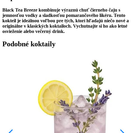
Black Tea Breeze kombinuje výraznú chuť čierneho čaju s
jemnosťou vodky a sladkosťou pomarančového likéru. Tento
kokteil je ideálnou voľbou pre tých, ktorí hľadajú niečo nové a
originálne v klasických koktailoch. Vychutnajte si ho ako letné
osvieženie alebo večerný drink.
Podobné koktaily
J
R