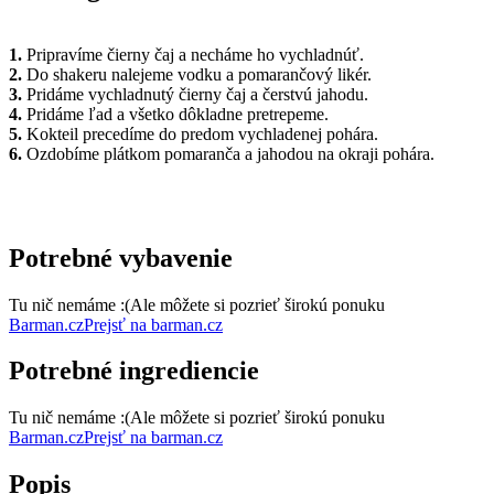
1.
Pripravíme čierny čaj a necháme ho vychladnúť.
2.
Do shakeru nalejeme vodku a pomarančový likér.
3.
Pridáme vychladnutý čierny čaj a čerstvú jahodu.
4.
Pridáme ľad a všetko dôkladne pretrepeme.
5.
Kokteil precedíme do predom vychladenej pohára.
6.
Ozdobíme plátkom pomaranča a jahodou na okraji pohára.
Potrebné vybavenie
Tu nič nemáme :(
Ale môžete si pozrieť širokú ponuku
Barman.cz
Prejsť na barman.cz
Potrebné ingrediencie
Tu nič nemáme :(
Ale môžete si pozrieť širokú ponuku
Barman.cz
Prejsť na barman.cz
Popis