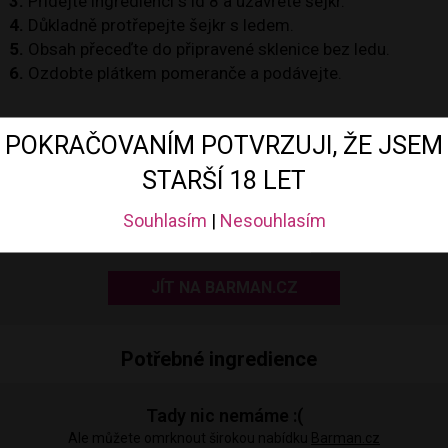
3.
Přidejte ingredienci s id 8 a uzavřete šejkr.
4.
Důkladně protřepejte šejkr s ledem.
5.
Obsah přeceďte do připravené sklenice bez ledu.
6.
Ozdobte plátkem pomeranče a podávejte.
POKRAČOVANÍM POTVRZUJI, ŽE JSEM
Potřebné vybavení
STARŠÍ 18 LET
Souhlasím
|
Nesouhlasím
Tady nic nemáme :(
Ale můžete omrknout širokou nabídku
Barman.cz
JÍT NA BARMAN.CZ
Potřebné ingredience
Tady nic nemáme :(
Ale můžete omrknout širokou nabídku
Barman.cz