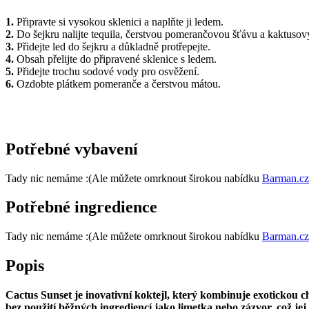
1.
Připravte si vysokou sklenici a naplňte ji ledem.
2.
Do šejkru nalijte tequila, čerstvou pomerančovou šťávu a kaktusový
3.
Přidejte led do šejkru a důkladně protřepejte.
4.
Obsah přelijte do připravené sklenice s ledem.
5.
Přidejte trochu sodové vody pro osvěžení.
6.
Ozdobte plátkem pomeranče a čerstvou mátou.
Potřebné vybavení
Tady nic nemáme :(
Ale můžete omrknout širokou nabídku
Barman.cz
Potřebné ingredience
Tady nic nemáme :(
Ale můžete omrknout širokou nabídku
Barman.cz
Popis
Cactus Sunset je inovativní koktejl, který kombinuje exotickou c
bez použití běžných ingrediencí jako limetka nebo zázvor, což jej