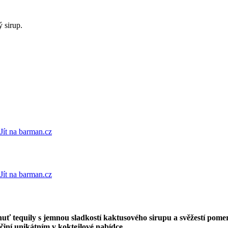
 sirup.
Jít na barman.cz
Jít na barman.cz
huť tequily s jemnou sladkostí kaktusového sirupu a svěžestí pomer
 činí unikátním v koktejlové nabídce.